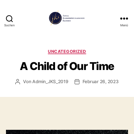
Suchen
Menü
Junge
Kammerphilharmonie
Sachsen
Kategorien
UNCATEGORIZED
A Child of Our Time
Von
Admin_JKS_2019
Februar 26, 2023
Beitragsautor
Veröffentlichungsdatum